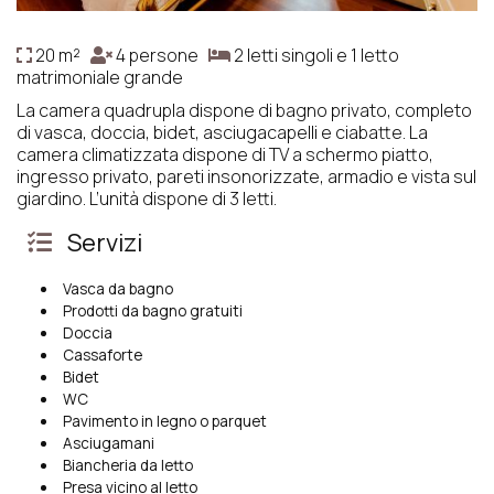
20 m²
4 persone
2 letti singoli e 1 letto
matrimoniale grande
La camera quadrupla dispone di bagno privato, completo
di vasca, doccia, bidet, asciugacapelli e ciabatte. La
camera climatizzata dispone di TV a schermo piatto,
ingresso privato, pareti insonorizzate, armadio e vista sul
giardino. L’unità dispone di 3 letti.
Servizi
Vasca da bagno
Prodotti da bagno gratuiti
Doccia
Cassaforte
Bidet
WC
Pavimento in legno o parquet
Asciugamani
Biancheria da letto
Presa vicino al letto