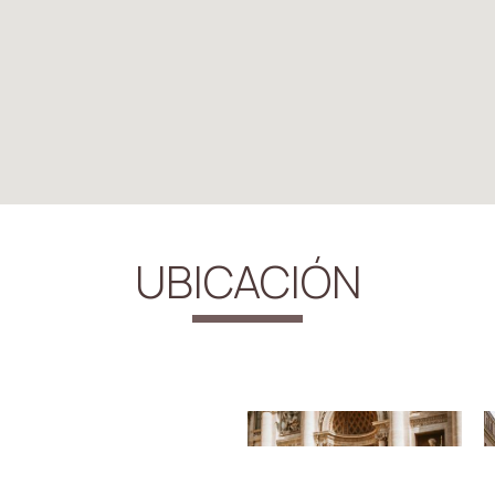
UBICACIÓN
e los monumentos más
adores y espectáculos