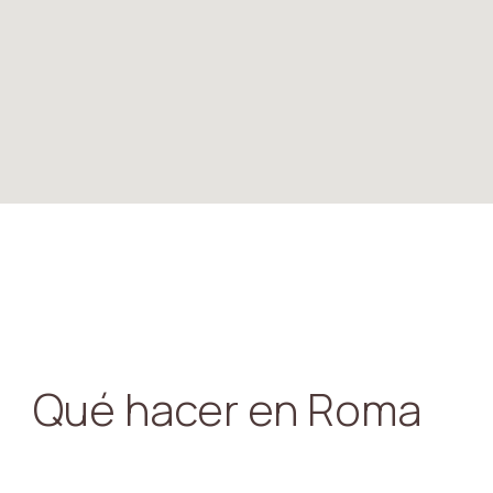
Qué hacer en Roma
Coliseo:
Explora el icónico Coliseo, uno d
famosos de Roma, y conoce su historia de gladi