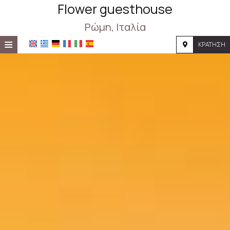
Flower guesthouse
Ρώμη, Ιταλία
≡
ΚΡΆΤΗΣΗ
ΑΡΧΙΚΉ
ΤΟΠΟΘΕΣΊΑ
ΔΙΑΜΟΝΉ
ΠΑΡΟΧΈΣ
ΦΩΤΟΓΡΑΦΊΕΣ